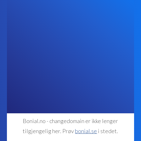
Bonial.no - changedomain er ikke lenger
tilgjengelig her. Prøv
bonial.se
i stedet.